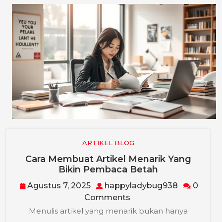
ARTIKEL BLOG
Cara Membuat Artikel Menarik Yang
Cara
Bikin Pembaca Betah
Membuat
Agustus
happylad
Agustus 7, 2025
happyladybug938
0
Artikel
7,
Comments
Menarik
2025
Yang
Menulis artikel yang menarik bukan hanya
Bikin