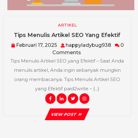
ARTIKEL
Tips
Tips Menulis Artikel SEO Yang Efektif
Menul
Februari
happylad
Februari 17, 2025
happyladybug938
0
Artike
17,
Comments
SEO
2025
Yang
Tips Menulis Artikel SEO yang Efektif – Saat Anda
Efekti
menulis artikel, Anda ingin sebanyak mungkin
orang membacanya. Tips Menulis Artikel SEO
yang Efektif paid2write – {...}
Facebook
Linkedin
Twitter
Instagram
VIEW
VIEW POST
POST