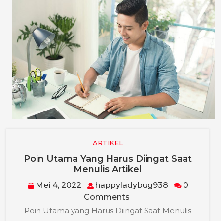
ARTIKEL
Poin Utama Yang Harus Diingat Saat
Poin
Menulis Artikel
Utama
Mei
happyladyb
Mei 4, 2022
happyladybug938
0
Yang
4,
Comments
Harus
2022
Diingat
Poin Utama yang Harus Diingat Saat Menulis
Saat