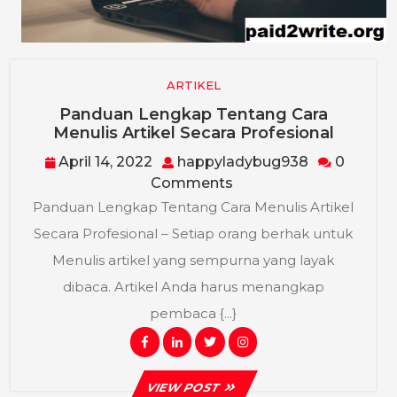
ARTIKEL
Panduan Lengkap Tentang Cara
Pandua
Menulis Artikel Secara Profesional
Lengka
April
happylady
April 14, 2022
happyladybug938
0
Tentan
14,
Comments
Cara
2022
Menuli
Panduan Lengkap Tentang Cara Menulis Artikel
Artikel
Secara Profesional – Setiap orang berhak untuk
Secara
Menulis artikel yang sempurna yang layak
Profesi
dibaca. Artikel Anda harus menangkap
pembaca {...}
Facebook
Linkedin
Twitter
Instagram
VIEW
VIEW POST