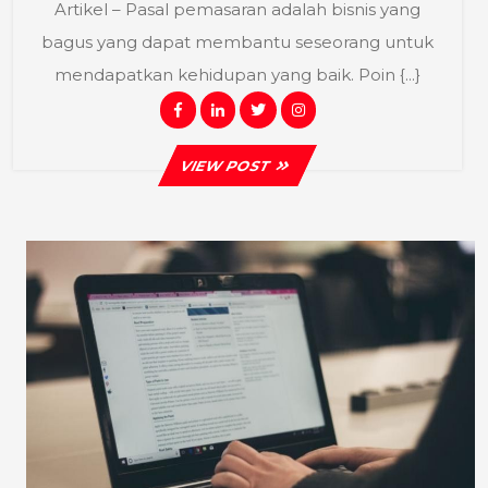
Artikel – Pasal pemasaran adalah bisnis yang
Menulis
bagus yang dapat membantu seseorang untuk
Artikel
mendapatkan kehidupan yang baik. Poin {...}
Facebook
Linkedin
Twitter
Instagram
VIEW
VIEW POST
POST