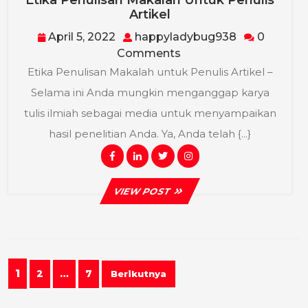
Etika
Artikel
Penulisan
April
happyladyb
April 5, 2022
happyladybug938
0
Makalah
5,
Comments
Untuk
2022
Penulis
Etika Penulisan Makalah untuk Penulis Artikel –
Artikel
Selama ini Anda mungkin menganggap karya
tulis ilmiah sebagai media untuk menyampaikan
hasil penelitian Anda. Ya, Anda telah {...}
Facebook
Linkedin
Twitter
Instagram
VIEW
VIEW POST
POST
Navigasi
1
2
…
7
Berikutnya
pos