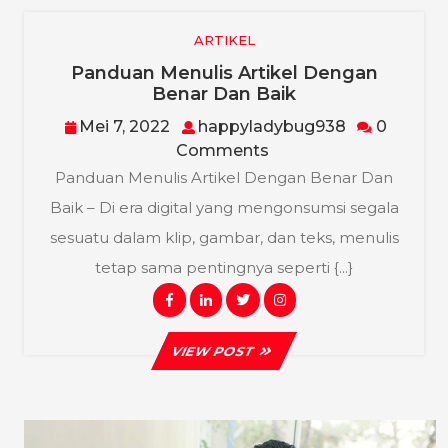
ARTIKEL
Panduan Menulis Artikel Dengan
Panduan
Benar Dan Baik
Menulis
Mei
happylady
Mei 7, 2022
happyladybug938
0
Artikel
7,
Comments
Dengan
2022
Benar
Panduan Menulis Artikel Dengan Benar Dan
Dan
Baik – Di era digital yang mengonsumsi segala
Baik
sesuatu dalam klip, gambar, dan teks, menulis
tetap sama pentingnya seperti {...}
Facebook
Linkedin
Twitter
Instagram
VIEW
VIEW POST
POST