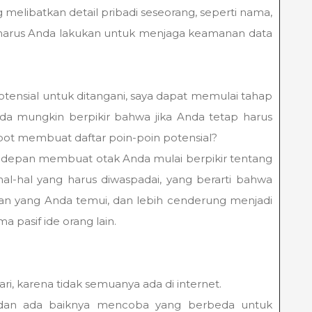
 melibatkan detail pribadi seseorang, seperti nama,
ng harus Anda lakukan untuk menjaga keamanan data
otensial untuk ditangani, saya dapat memulai tahap
Anda mungkin berpikir bahwa jika Anda tetap harus
ot membuat daftar poin-poin potensial?
i depan membuat otak Anda mulai berpikir tentang
hal-hal yang harus diwaspadai, yang berarti bahwa
van yang Anda temui, dan lebih cenderung menjadi
a pasif ide orang lain.
i, karena tidak semuanya ada di internet.
, dan ada baiknya mencoba yang berbeda untuk