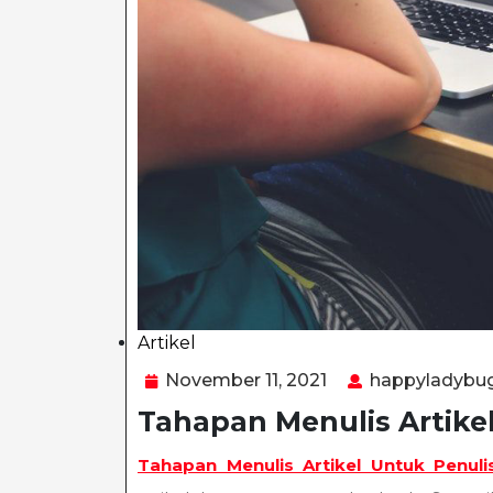
Artikel
Category
November
November 11, 2021
happyladybu
11,
Tahapan Menulis Artikel
2021
Tahapan Menulis Artikel Untuk Penuli