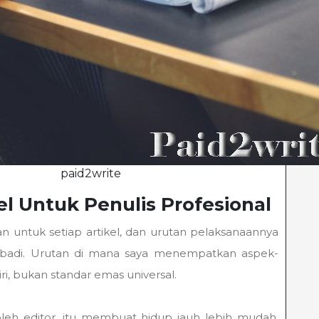
paid2write
l Untuk Penulis Profesional
n untuk setiap artikel, dan urutan pelaksanaannya
ribadi. Urutan di mana saya menempatkan aspek-
ri, bukan standar emas universal.
oleh editor, itu membuat hidup jauh lebih mudah.