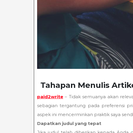
Tahapan Menulis Artike
paid2write
– Tidak semuanya akan releva
sebagian tergantung pada preferensi p
aspek ini mencerminkan praktik saya sendi
Dapatkan judul yang tepat
Jika judul telah diberikan kepada Anda 