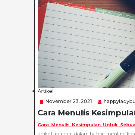
Artikel
Category
November
November 23, 2021
happyladyb
23,
Cara Menulis Kesimpula
2021
Cara Menulis Kesimpulan Untuk Sebua
artikel apa pun dalam hal ini—penting 