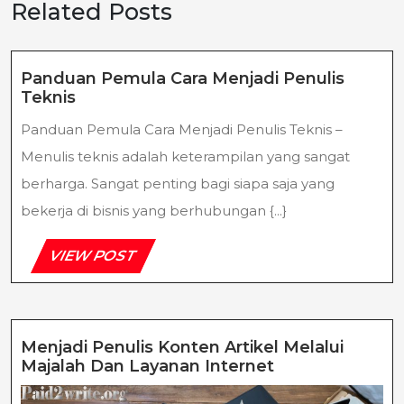
Related Posts
Panduan Pemula Cara Menjadi Penulis
Panduan
Teknis
Pemula
Panduan Pemula Cara Menjadi Penulis Teknis –
Cara
Menjadi
Menulis teknis adalah keterampilan yang sangat
Penulis
berharga. Sangat penting bagi siapa saja yang
Teknis
bekerja di bisnis yang berhubungan {...}
VIEW
VIEW POST
POST
Menjadi Penulis Konten Artikel Melalui
Menjadi
Majalah Dan Layanan Internet
Penulis
Konten