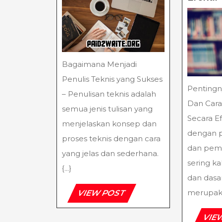
Penulis
Teknis
Yang
Sukses
Bagaimana Menjadi
Penulis Teknis yang Sukses
Pentingn
– Penulisan teknis adalah
Dan Car
semua jenis tulisan yang
Secara Ef
menjelaskan konsep dan
dengan p
proses teknis dengan cara
dan pem
yang jelas dan sederhana.
sering kal
{...}
dan dasa
merupakan
VIEW
VIEW POST
POST
VIE