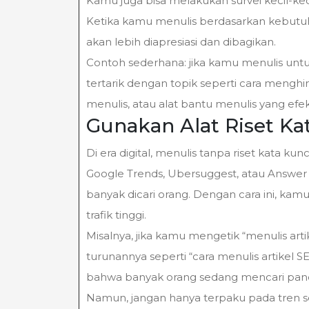
Kamu juga bisa melakukan survei kecil-ke
Ketika kamu menulis berdasarkan kebutu
akan lebih diapresiasi dan dibagikan.
Contoh sederhana: jika kamu menulis un
tertarik dengan topik seperti cara menghin
menulis, atau alat bantu menulis yang efekt
Gunakan Alat Riset Ka
Di era digital, menulis tanpa riset kata ku
Google Trends, Ubersuggest, atau Answer 
banyak dicari orang. Dengan cara ini, kam
trafik tinggi.
Misalnya, jika kamu mengetik “menulis arti
turunannya seperti “cara menulis artikel SEO
bahwa banyak orang sedang mencari pand
Namun, jangan hanya terpaku pada tren se