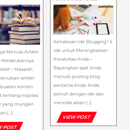
Menulis
Ide
Artikel
Blogging?
Dan
6
Cara
Ide
Melakukannya
Untuk
Secara
Meningkatk
Efektif
Kreativitas
Kehabisan Ide Blogging? 6
Anda
Ide untuk Meningkatkan
ya Menulis Artikel
Kreativitas Anda –
a Melakukannya
Bayangkan saat Anda
ektif – Masalah
menulis posting blog
enulisan artikel
pertama Anda. Anda
buatan konten
penuh dengan ide dan
i tentang inspirasi
memiliki aliran {...}
r yang mungkin
 {...}
VIEW
VIEW POST
POST
VIEW
W POST