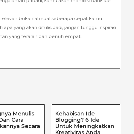
galaman pribadi, kamu akan memiliki bank ide
an relevan bukanlah soal seberapa cepat kamu
apa yang akan ditulis. Jadi, jangan tunggu inspirasi
tan yang terarah dan penuh empati.
gnya Menulis
Kehabisan Ide
 Dan Cara
Blogging? 6 Ide
kannya Secara
Untuk Meningkatkan
Pentingnya
Kehabisan
Kreativitas Anda