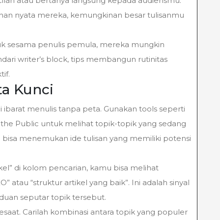
cilan atau bertanya langsung kepada audiensmu.
han nyata mereka, kemungkinan besar tulisanmu
tuk sesama penulis pemula, mereka mungkin
dari writer’s block, tips membangun rutinitas
if.
ta Kunci
nci ibarat menulis tanpa peta. Gunakan tools seperti
the Public untuk melihat topik-topik yang sedang
u bisa menemukan ide tulisan yang memiliki potensi
kel” di kolom pencarian, kamu bisa melihat
” atau “struktur artikel yang baik”. Ini adalah sinyal
uan seputar topik tersebut.
saat. Carilah kombinasi antara topik yang populer