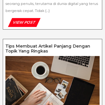
seorang penulis, terutama di dunia digital yang terus
bergerak cepat. Tidak {...}
VIEW
VIEW POST
POST
Tips Membuat Artikel Panjang Dengan
Tips
Topik Yang Ringkas
Membuat
Artikel
Panjang
Dengan
Topik
Yang
Ringkas