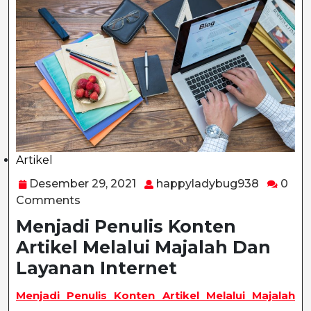
Artikel
Category
Desember
happyla
Desember 29, 2021
happyladybug938
0
29,
Comments
2021
Menjadi Penulis Konten
Artikel Melalui Majalah Dan
Layanan Internet
Menjadi Penulis Konten Artikel Melalui Majalah