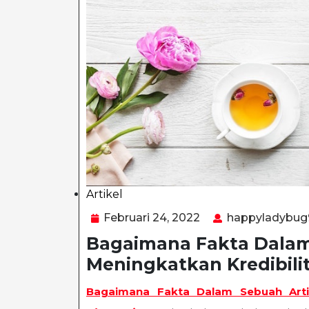
Artikel
Category
Februari
Februari 24, 2022
happyladybug
24,
Bagaimana Fakta Dalam
2022
Meningkatkan Kredibilit
Bagaimana Fakta Dalam Sebuah Artike