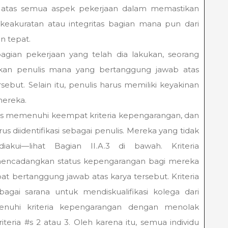
 atas semua aspek pekerjaan dalam memastikan
eakuratan atau integritas bagian mana pun dari
n tepat.
agian pekerjaan yang telah dia lakukan, seorang
rekan penulis mana yang bertanggung jawab atas
sebut. Selain itu, penulis harus memiliki keyakinan
mereka.
rus memenuhi keempat kriteria kepengarangan, dan
 diidentifikasi sebagai penulis. Mereka yang tidak
akui—lihat Bagian II.A.3 di bawah. Kriteria
mencadangkan status kepengarangan bagi mereka
t bertanggung jawab atas karya tersebut. Kriteria
gai sarana untuk mendiskualifikasi kolega dari
nuhi kriteria kepengarangan dengan menolak
ria #s 2 atau 3. Oleh karena itu, semua individu