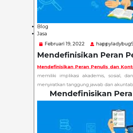
Blog
Jasa
Category
Februari
Februari 19, 2022
happyladybug
19,
Mendefinisikan Peran P
2022
Mendefinisikan Peran Penulis dan Kont
memiliki implikasi akademis, sosial, 
menyiratkan tanggung jawab dan akuntabili
Mendefinisikan Pera