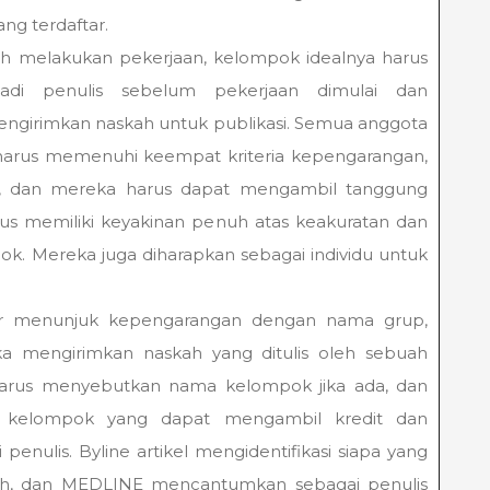
ng terdaftar.
lah melakukan pekerjaan, kelompok idealnya harus
di penulis sebelum pekerjaan dimulai dan
engirimkan naskah untuk publikasi. Semua anggota
harus memenuhi keempat kriteria kepengarangan,
ir, dan mereka harus dapat mengambil tanggung
rus memiliki keyakinan penuh atas keakuratan dan
mpok. Mereka juga diharapkan sebagai individu untuk
ar menunjuk kepengarangan dengan nama grup,
ka mengirimkan naskah yang ditulis oleh sebuah
harus menyebutkan nama kelompok jika ada, dan
ta kelompok yang dapat mengambil kredit dan
enulis. Byline artikel mengidentifikasi siapa yang
ah, dan MEDLINE mencantumkan sebagai penulis